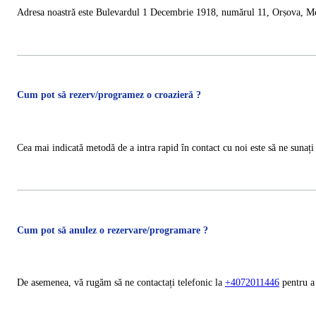
Adresa noastră este Bulevardul 1 Decembrie 1918, numărul 11, Orṣova, Mehe
Cum pot să rezerv/programez o croazieră ?
Cea mai indicată metodă de a intra rapid în contact cu noi este să ne sunați
Cum pot să anulez o rezervare/programare ?
De asemenea, vă rugăm să ne contactați telefonic la
+4072011446
pentru a