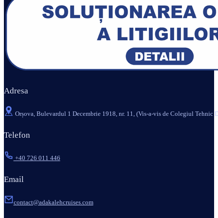
Adresa
Orșova, Bulevardul 1 Decembrie 1918, nr. 11, (Vis-a-vis de Colegiul Tehnic D
Telefon
+40 726 011 446
Email
contact@adakalehcruises.com