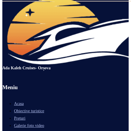
Ada Kaleh Cruises- Orșova
Meniu
Acasa
Obiective turistice
Preturi
Galerie foto video