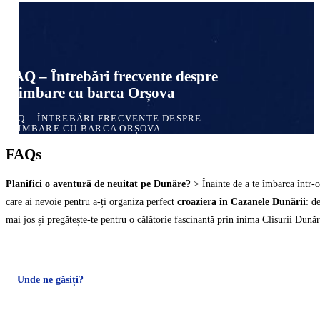
FAQ – Întrebări frecvente despre
plimbare cu barca Orșova
FAQ – ÎNTREBĂRI FRECVENTE DESPRE
PLIMBARE CU BARCA ORȘOVA
FAQs
Planifici o aventură de neuitat pe Dunăre?
> Înainte de a te îmbarca într-
care ai nevoie pentru a-ți organiza perfect
croaziera în Cazanele Dunării
: d
mai jos și pregătește-te pentru o călătorie fascinantă prin inima Clisurii Dunăr
Unde ne găsiți?