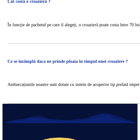
Cât costă o croazieră ?
În funcție de pachetul pe care il alegeți, o croazieră poate costa între 70 le
Ce se intâmplă daca ne prinde ploaia în timpul unei croaziere ?
Ambarcațiunile noastre sunt dotate cu sistem de acoperire tip prelată imper