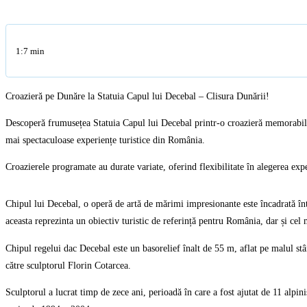
1:7 min
Croazieră pe Dunăre la Statuia Capul lui Decebal – Clisura Dunării!
Descoperă frumusețea Statuia Capul lui Decebal printr-o croazieră memorabilă î
mai spectaculoase experiențe turistice din România.
Croazierele programate au durate variate, oferind flexibilitate în alegerea exp
Chipul lui Decebal, o operă de artă de mărimi impresionante este încadrată într
aceasta reprezinta un obiectiv turistic de referință pentru România, dar și ce
Chipul regelui dac Decebal este un basorelief înalt de 55 m, aflat pe malul st
către sculptorul Florin Cotarcea.
Sculptorul a lucrat timp de zece ani, perioadă în care a fost ajutat de 11 alpin