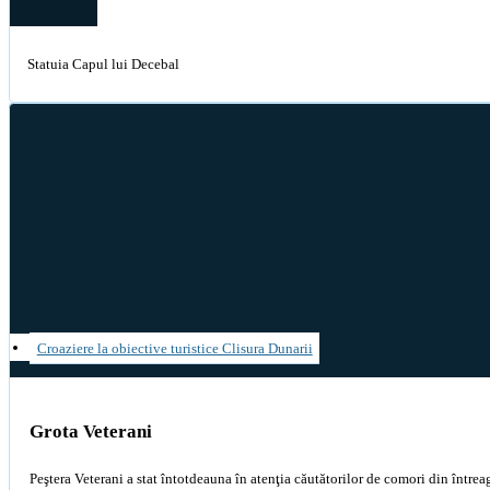
Statuia Capul lui Decebal
Croaziere la obiective turistice Clisura Dunarii
Grota Veterani
Peştera Veterani a stat întotdeauna în atenţia căutătorilor de comori din între