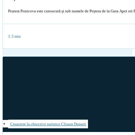
Peṣtera Ponicova este cunoscută și sub numele de Peștera de la Gura Apei ori P
1:3 min
Croaziere la obiective turistice Clisura Dunarii