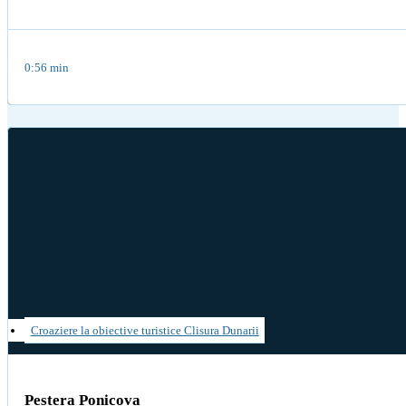
0:56 min
Croaziere la obiective turistice Clisura Dunarii
Peștera Ponicova