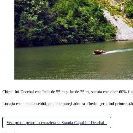
Chipul lui Decebal este înalt de 55 m și lat de 25 m, statuia este doar 60%
Locația este una deosebită, de unde puteți admira fluviul șerpuind printre stâ
Vezi pretul pentru o croaziera la Statuia Capul lui Decebal !